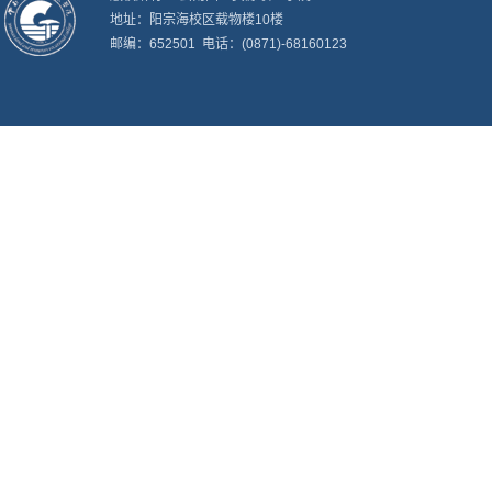
地址：阳宗海校区载物楼10楼
邮编：652501 电话：(0871)-68160123